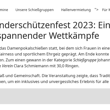
">
rmine
Unsere Schießgruppen
Hallenvermietung
Für 
inderschützenfest 2023: Ein
spannender Wettkämpfe
h das Damenpokalschießen statt, bei dem sich Frauen in 
irness und sportlichem Ehrgeiz geprägt. Am Ende konnte si
n. Zum einen gewann in der Kategorie
Schießgruppe
Johann
ie
Verein
Clara Schmiemann mit 30,0 Ringen.
aß und Gemeinschaft. Die Veranstaltung zeigte, dass Tradit
 um ein inklusives und unvergessliches Erlebnis für alle B